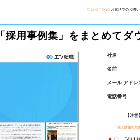
0120-3140-96
お電話でのお問い合
「採用事例集」をまとめてダ
社名
名前
メール アドレ
電話番号
【注意
「
個人情報の取
*
「個人