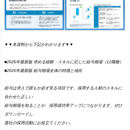
▼▼本資料から下記がわかります▼▼
■2026年最新版 求める経験・スキルに応じた給与相場（12職種）
■2026年最新版 給与相場全体の特徴と傾向
給与は求人で誰もが必ず見る項目です。採用する人材のスキルに
合わせた正しい
給与相場を知ることが、採用成功率アップにつながります。ぜひ
ダウンロードし、
貴社の採用活動にお役立てください。