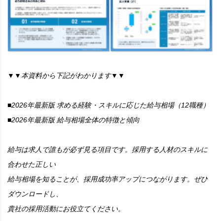
▼▼本資料から下記がわかります▼▼
■2026年最新版 求める経験・スキルに応じた給与相場（12職種）
■2026年最新版 給与相場全体の特徴と傾向
給与は求人で誰もが必ず見る項目です。採用する人材のスキルに
合わせた正しい
給与相場を知ることが、採用成功率アップにつながります。ぜひ
ダウンロードし、
貴社の採用活動にお役立てください。