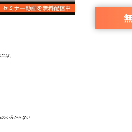
。
めには、
るのか分からない