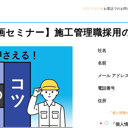
0120-3140-96
お電話でのお問
画セミナー】施工管理職採用
社名
名前
メール アドレ
電話番号
住所
「
個人情報
*
「個人