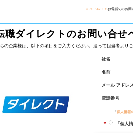
0120-3140-96
お電話でのお問
転職ダイレクトのお問い合せ
ちの企業様は、以下の項目をご入力ください。追って担当者より
社名
名前
メール アドレ
電話番号
「
個人情報
*
「個人