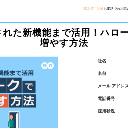
0120-3140-96
お電話でのお問
加された新機能まで活用！ハロ
増やす方法
社名
名前
メール アドレ
電話番号
採用状況