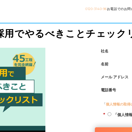
0120-3140-96
お電話でのお問
採用でやるべきことチェック
社名
名前
メール アドレス
電話番号
「
個人情報の取得
*
「個人情