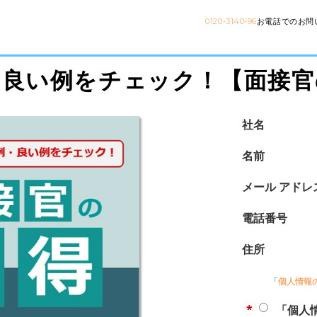
0120-3140-96
お電話でのお問
・良い例をチェック！【面接官
社名
名前
メール アドレ
電話番号
住所
「
個人情報
*
「個人