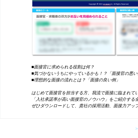
■面接官に求められる役割は何？
■気づかないうちにやっているかも！？「面接官の悪い
■理想的な面接の流れとは？「面接の良い例」
はじめて面接官を担当する方、我流で面接に臨まれて
「入社承諾率が高い面接官のノウハウ」をご紹介する全
ぜひダウンロードして、貴社の採用活動、面接力アッ