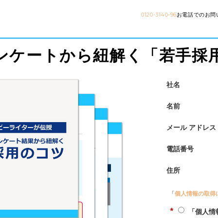
0120-3140-96
お電話でのお問
ンケートから紐解く「若手採
社名
名前
メール アドレス
電話番号
住所
「
個人情報の取得
*
「個人情